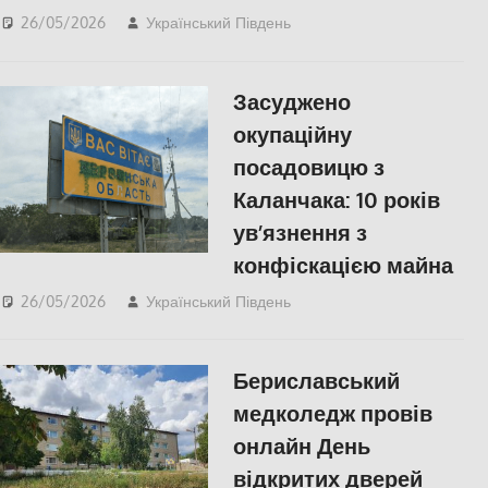
26/05/2026
Український Південь
slider
,
СУСПІЛЬСТВО
,
Херсон
Засуджено
окупаційну
посадовицю з
Каланчака: 10 років
ув’язнення з
конфіскацією майна
26/05/2026
Український Південь
ПОЛІТИКА
,
Російсько-
українська війна
,
Херсон
Бериславський
медколедж провів
онлайн День
відкритих дверей