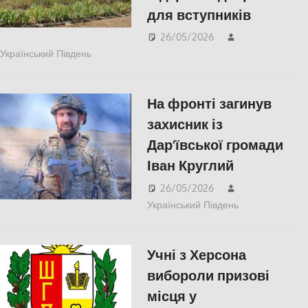
для вступників
26/05/2026
Український Південь
ЗДОРОВ'Я
,
ПОПУЛЯРНЕ
,
Російсько-
українська війна
,
Херсон
На фронті загинув
захисник із
Дар’ївської громади
Іван Круглий
26/05/2026
Український Південь
ПОПУЛЯРНЕ
Російсько-
Учні з Херсона
українська
війна
,
Херсо
вибороли призові
місця у