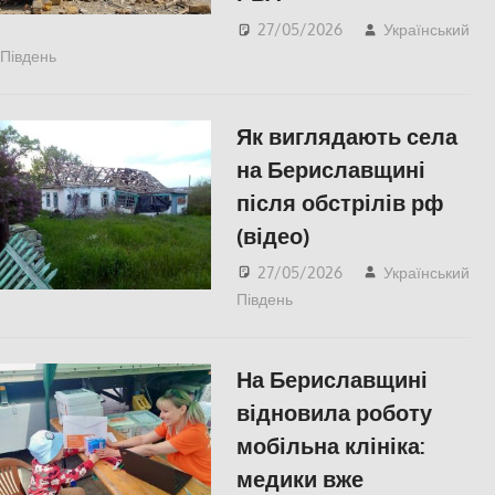
27/05/2026
Український
Південь
Російсько-українська війна
,
Херсон
Як виглядають села
на Бериславщині
після обстрілів рф
(відео)
27/05/2026
Український
Південь
ПОПУЛЯРНЕ
,
Російсько-українська
війна
,
Херсон
На Бериславщині
відновила роботу
мобільна клініка:
медики вже