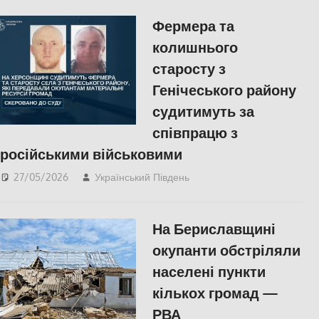
Фермера та
колишнього
старосту з
Генічеського району
судитимуть за
співпрацю з
російськими військовими
27/05/2026
Український Південь
Без рубрики
,
Російсько-українська
війна
,
Херсон
На Бериславщині
окупанти обстріляли
населені пункти
кількох громад —
РВА