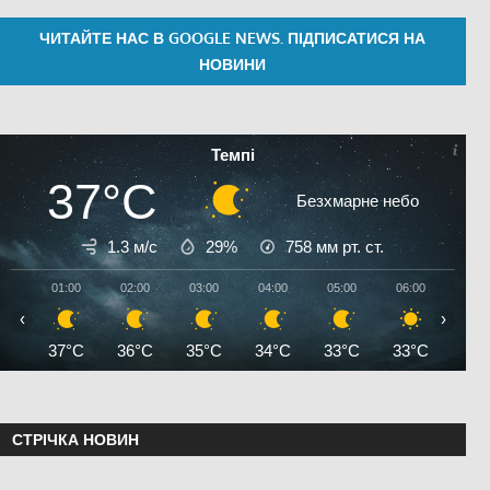
ЧИТАЙТЕ НАС В GOOGLE NEWS. ПІДПИСАТИСЯ НА
НОВИНИ
Темпі
37°C
Безхмарне небо
1.3 м/с
29%
758
мм рт. ст.
01:00
02:00
03:00
04:00
05:00
06:00
07:0
‹
›
37°C
36°C
35°C
34°C
33°C
33°C
34°
СТРІЧКА НОВИН