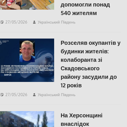
допомогли понад
540 жителям
27/05/2026
Український Південь
slider
,
ЗДОРОВ'Я
,
СУСПІЛЬСТВО
,
Херсон
Розселяв окупантів у
будинки жителів:
колаборанта зі
Скадовського
району засудили до
12 років
27/05/2026
Український Південь
ПОЛІТИКА
,
ПОПУЛЯРНЕ
,
Російсько-
українська війна
,
На Херсонщині
СУСПІЛЬСТВО
,
Херсон
внаслідок