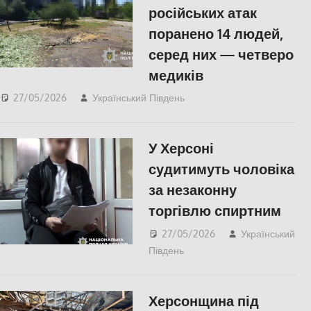
російських атак
поранено 14 людей,
серед них — четверо
медиків
27/05/2026
Український Південь
ПОПУЛЯРНЕ
,
Російсько-українська
війна
,
Херсон
У Херсоні
судитимуть чоловіка
за незаконну
торгівлю спиртним
27/05/2026
Український
Південь
ПОПУЛЯРНЕ
,
Російсько-українська
війна
,
Херсон
Херсонщина під