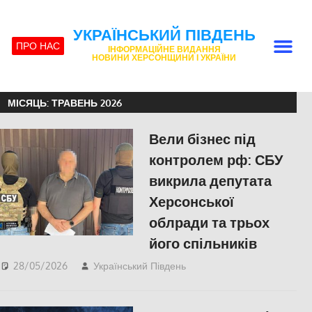
УКРАЇНСЬКИЙ ПІВДЕНЬ
ПРО НАС
ІНФОРМАЦІЙНЕ ВИДАННЯ
НОВИНИ ХЕРСОНЩИНИ І УКРАЇНИ
МІСЯЦЬ:
ТРАВЕНЬ 2026
Вели бізнес під
контролем рф: СБУ
викрила депутата
Херсонської
облради та трьох
його спільників
28/05/2026
Український Південь
ПОЛІТИКА
,
ПОПУЛЯРНЕ
,
Російсько-
українська війна
,