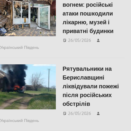
вогнем: російські
атаки пошкодили
лікарню, музей і
приватні будинки
26/05/2026
Український Південь
ПОПУЛЯРНЕ
,
Російсько-українська війна
,
Херсон
Рятувальники на
Бериславщині
ліквідували пожежі
після російських
обстрілів
26/05/2026
Український Південь
ПОПУЛЯРНЕ
,
Російсько-українська війна
,
Херсон