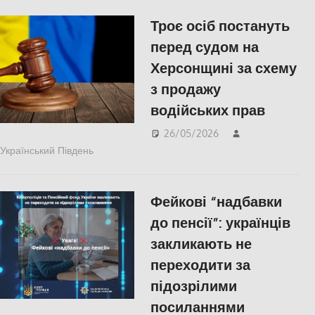
Троє осіб постануть
перед судом на
Херсонщині за схему
з продажу
водійських прав
26/05/2026
Український Південь
Правопорушення
,
Херсон
Фейкові “надбавки
до пенсії”: українців
закликають не
переходити за
підозрілими
посиланнями