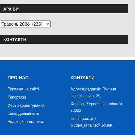
АРХІВИ
КОНТАКТИ
ПРО НАС
КОНТАКТИ
Реклама на сайті
Адреса редакції: Вулиця
Перекопська, 20,
Репортажі
Херсон, Херсонська область,
Умови користування
73002
Конфіденційність
Email редакції:
Редакційна політика
pivden_ukraine@ukr.net