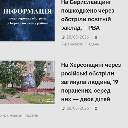
На Бериславщині
СУСПІЛЬСТВО
,
Херсон
пошкоджено через
обстріли освітній
заклад, – РВА
28/05/2026
Український Південь
Російсько-
українська
війна
,
На Херсонщині через
Херсон
російські обстріли
загинула людина, 19
поранених, серед
них — двоє дітей
28/05/2026
Український Південь
ПОПУЛЯРНЕ
,
Російсько-українська війна
,
Херсон