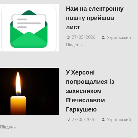
Нам на електронну
пошту прийшов
лист..
27/05/2026
Український
Південь
Російсько-українська
війна
,
Херсон
У Херсоні
попрощалися із
захисником
В’ячеславом
Гаркушею
27/05/2026
Український
Південь
Меморіал пам'яті
,
Російсько-українська війна
,
Херсон