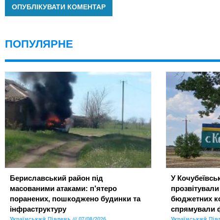
ПОПУЛЯРНЕ
Бериславський район під
У Кочубеївськ
масованими атаками: п’ятеро
прозвітували
поранених, пошкоджено будинки та
бюджетних ко
інфраструктуру
спрямували 
Український Південь
07/08/2026
Український Пів