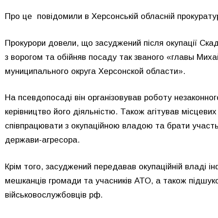
Про це повідомили в Херсонській обласній прокуратур
Прокурори довели, що засуджений після окупації Ска
з ворогом та обійняв посаду так званого «главы Мих
муниципального округа Херсонской области».
На псевдопосаді він організовував роботу незаконног
керівництво його діяльністю. Також агітував місцевих
співпрацювати з окупаційною владою та брати участь
держави-агресора.
Крім того, засуджений передавав окупаційній владі 
мешканців громади та учасників АТО, а також підшуко
військовослужбовців рф.