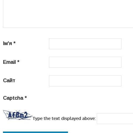
Ім'я
*
Email
*
Сайт
Captcha
*
Type the text displayed above: