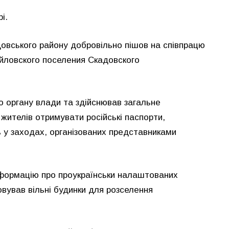
і.
довського району добровільно пішов на співпрацю
айловского поселения Скадовского
о органу влади та здійснював загальне
 жителів отримувати російські паспорти,
 у заходах, організованих представниками
інформацію про проукраїнськи налаштованих
вував вільні будинки для розселення