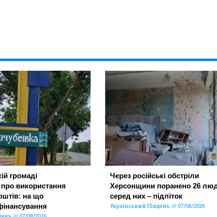
ій громаді
Через російські обстріли
 про використання
Херсонщини поранено 26 люд
штів: на що
серед них – підліток
фінансування
Український Південь
07/08/2026
день
07/08/2026