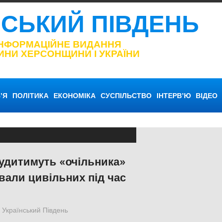
НСЬКИЙ ПІВДЕНЬ
ІНФОРМАЦІЙНЕ ВИДАННЯ
ИНИ ХЕРСОНЩИНИ І УКРАЇНИ
’Я
ПОЛІТИКА
ЕКОНОМІКА
СУСПІЛЬСТВО
ІНТЕРВ’Ю
ВІДЕО
судитимуть «очільника»
ували цивільних під час
Український Південь
ПОЛІТИКА
,
ПОПУЛЯРНЕ
,
Російсько-украї