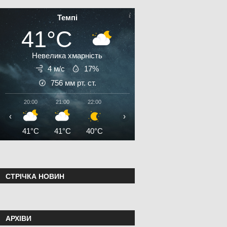
Темпі
41°C
Невелика хмарність
4 м/с
17%
756
мм рт. ст.
20:00
21:00
22:00
23:00
00:00
01:00
02:0
‹
›
41°C
41°C
40°C
39°C
38°C
37°C
37°
СТРІЧКА НОВИН
АРХІВИ