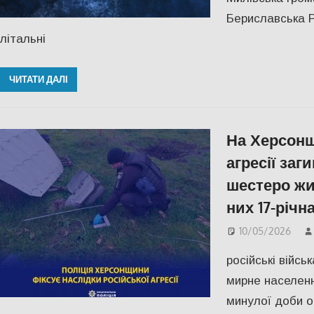
Бериславська Р
літальні
ЧИТАТИ ДАЛІ
На Херсонщ
агресії заг
шестеро жи
них 17-річн
10/05/2026
російські війс
мирне населенн
минулої доби о