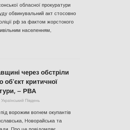
онської обласної прокуратури
уду обвинувальний акт стосовно
поліції рф за фактом жорстокого
ивільним населенням,
вщині через обстріли
 об’єкт критичної
тури, – РВА
Український Південь
ПОПУЛЯРНЕ
,
Російсько-українська війна
,
під ворожим вогнем окупантів
славська, Новорайська та
ади. Про це повідомляє