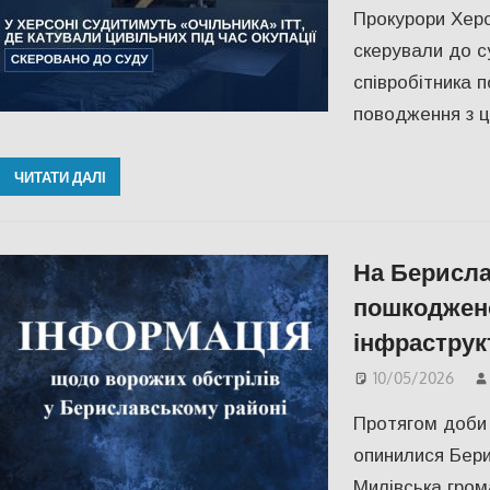
Прокурори Херс
скерували до с
співробітника 
поводження з ц
ЧИТАТИ ДАЛІ
На Берисла
пошкоджено
інфраструк
10/05/2026
Протягом доби 
опинилися Бери
Милівська гром