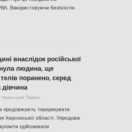
ВА. Використовуючи безпілотні
ині внаслідок російської
инула людина, ще
телів поранено, серед
а дівчина
Український Південь
Російсько-українська війна
,
СУСПІЛЬСТВ
ька продовжують тероризувати
я Херсонської області. Упродовж
купанти здійснювали