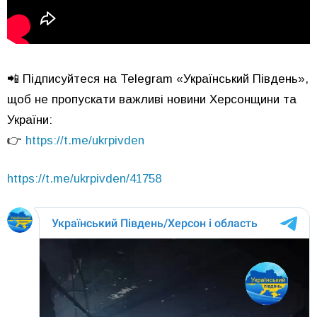
📲 Підписуйтеся на Telegram «Український Південь»,
щоб не пропускати важливі новини Херсонщини та
України:
👉
https://t.me/ukrpivden
https://t.me/ukrpivden/41758