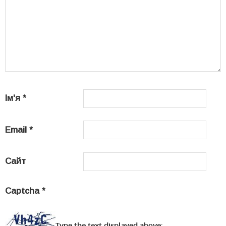
Ім'я
*
Email
*
Сайт
Captcha
*
Type the text displayed above: