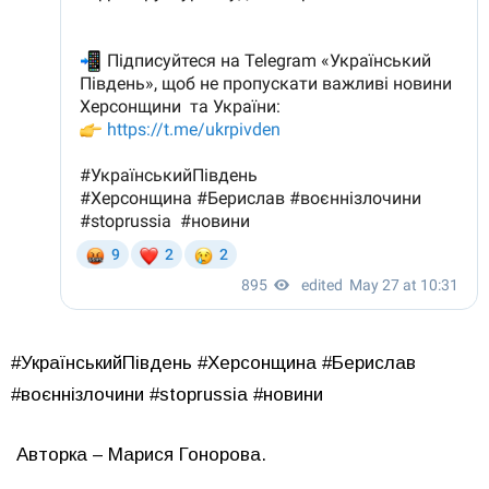
#УкраїнськийПівдень #Херсонщина #Берислав
#воєннізлочини #stoprussia #новини
Авторка – Марися Гонорова.