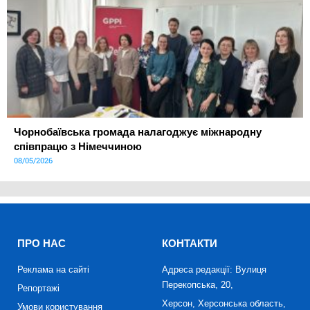
Чорнобаївська громада налагоджує міжнародну
співпрацю з Німеччиною
08/05/2026
ПРО НАС
КОНТАКТИ
Реклама на сайті
Адреса редакції: Вулиця
Перекопська, 20,
Репортажі
Херсон, Херсонська область,
Умови користування