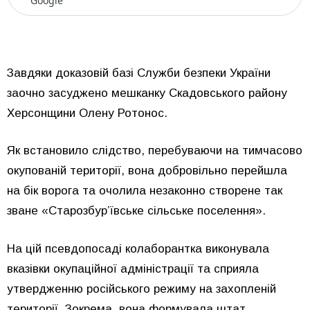
Google
Завдяки доказовій базі Служби безпеки України
заочно засуджено мешканку Скадовського району
Херсонщини Олену Ротонос.
Як встановило слідство, перебуваючи на тимчасово
окупованій території, вона добровільно перейшла
на бік ворога та очолила незаконно створене так
зване «Старозбур’ївське сільське поселення».
На цій псевдопосаді колаборантка виконувала
вказівки окупаційної адміністрації та сприяла
утвердженню російського режиму на захопленій
території. Зокрема, вона формувала штат