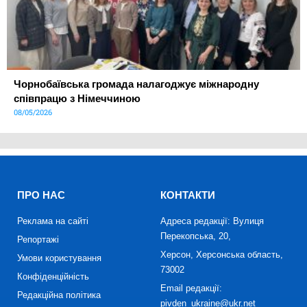
Чорнобаївська громада налагоджує міжнародну
співпрацю з Німеччиною
08/05/2026
ПРО НАС
КОНТАКТИ
Реклама на сайті
Адреса редакції: Вулиця
Перекопська, 20,
Репортажі
Херсон, Херсонська область,
Умови користування
73002
Конфіденційність
Email редакції:
Редакційна політика
pivden_ukraine@ukr.net