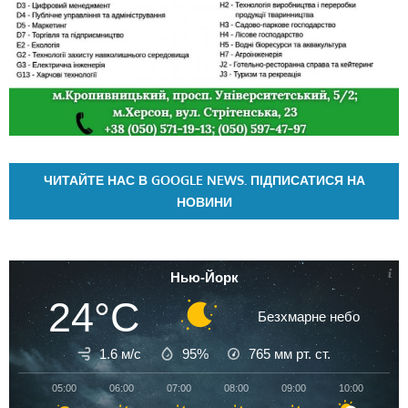
ЧИТАЙТЕ НАС В GOOGLE NEWS. ПІДПИСАТИСЯ НА
НОВИНИ
Нью-Йорк
24°C
Безхмарне небо
1.6 м/с
95%
765
мм рт. ст.
05:00
06:00
07:00
08:00
09:00
10:00
11