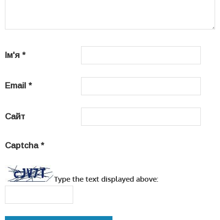
Ім'я
*
Email
*
Сайт
Captcha
*
Type the text displayed above: