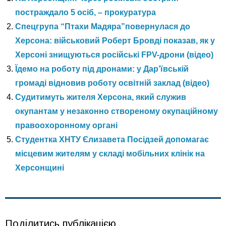
постраждало 5 осіб, – прокуратура
Спецгрупа “Птахи Мадяра”повернулася до
Херсона: військовий Роберт Бровді показав, як у
Херсоні знищуються російські FPV-дрони (відео)
Їдемо на роботу під дронами: у Дар’ївській
громаді відновив роботу освітній заклад (відео)
Судитимуть жителя Херсона, який служив
окупантам у незаконно створеному окупаційному
правоохоронному органі
Студентка ХНТУ Єлизавета Посідзей допомагає
місцевим жителям у складі мобільних клінік на
Херсонщині
Поділитись публікацією