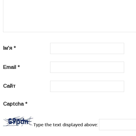
Ім'я
*
Email
*
Сайт
Captcha
*
Type the text displayed above: