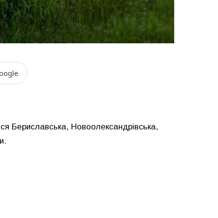
oogle
ися Бериславська, Новоолександрівська,
и.