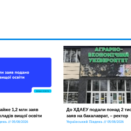
айже 1,2 млн заяв
До ХДАЕУ подали понад 2 тис
кладів вищої освіти
заяв на бакалаврат, – ректор
день
05/08/2026
Український Південь
05/08/2026