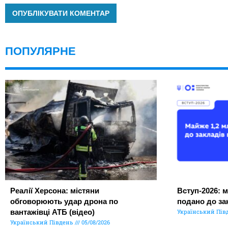
ПОПУЛЯРНЕ
Реалії Херсона: містяни
Вступ-2026: м
обговорюють удар дрона по
подано до за
вантажівці АТБ (відео)
Український Пів
Український Південь
05/08/2026