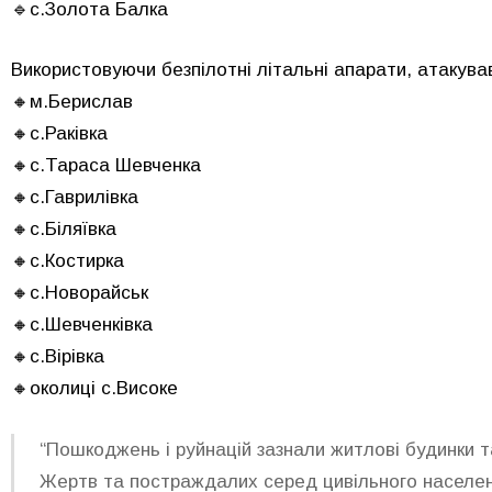
🔹с.Золота Балка
Використовуючи безпілотні літальні апарати, атакува
🔸м.Берислав
🔸с.Раківка
🔸с.Тараса Шевченка
🔸с.Гаврилівка
🔸с.Біляївка
🔸с.Костирка
🔸с.Новорайськ
🔸с.Шевченківка
🔸с.Вірівка
🔸околиці с.Високе
“Пошкоджень і руйнацій зазнали житлові будинки т
Жертв та постраждалих серед цивільного населен