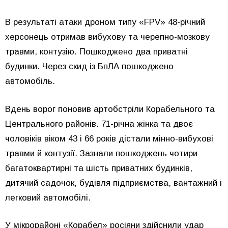
В результаті атаки дроном типу «FPV» 48-річний
херсонець отримав вибухову та черепно-мозкову
травми, контузію. Пошкоджено два приватні
будинки. Через скид із БпЛА пошкоджено
автомобіль.
Вдень ворог поновив артобстріли Корабельного та
Центрального районів. 71-річна жінка та двоє
чоловіків віком 43 і 66 років дістали мінно-вибухові
травми й контузії. Зазнали пошкоджень чотири
багатоквартирні та шість приватних будинків,
дитячий садочок, будівля підприємства, вантажний і
легковий автомобілі.
У мікрорайоні «Корабел» росіяни здійснили удар