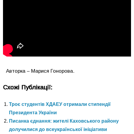
Авторка – Марися Гонорова.
Схожі Публікації:
Троє студентів ХДАЕУ отримали стипендії
Президента України
Писанка єднання: жителі Каховського району
долучилися до всеукраїнської ініціативи