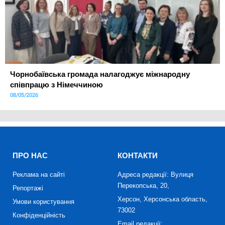
Чорнобаївська громада налагоджує міжнародну
співпрацю з Німеччиною
08/05/2026
ПРО НАС
КОНТАКТИ
Реклама на сайті
Адреса редакції: Вулиця
Перекопська, 20,
Репортажі
Херсон, Херсонська область,
Умови користування
73002
Конфіденційність
Email редакції: