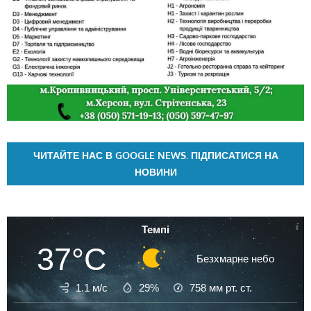
ЧИТАЙТЕ НАС В GOOGLE NEWS. ПІДПИСАТИСЯ НА
НОВИНИ
Темпі
37°C
Безхмарне небо
1.1 м/с
29%
758
мм рт. ст.