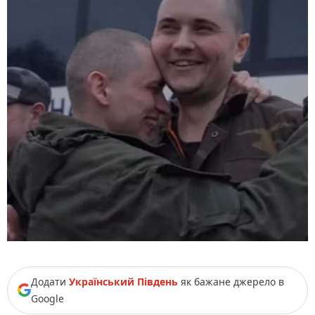
Додати
Український Південь
як бажане джерело в
Google