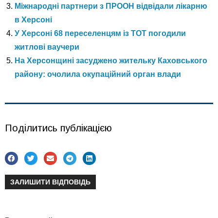
Міжнародні партнери з ПРООН відвідали лікарню
в Херсоні
У Херсоні 68 переселенцям із ТОТ погодили
житлові ваучери
На Херсонщині засуджено жительку Каховського
району: очолила окупаційний орган влади
Поділитись публікацією
ЗАЛИШИТИ ВІДПОВІДЬ