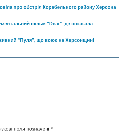
зповіла про обстріл Корабельного району Херсона
ментальний фільм “Dear”, де показала
озивний “Пуля”, що воює на Херсонщині
язкові поля позначені
*