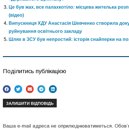
Це був жах, все палахкотіло: місцева жителька ро
(відео)
Випускниця ХДУ Анастасія Шевченко створила доку
руйнування освітнього закладу
Шлях в ЗСУ був непростий: історія снайперки на п
Поділитись публікацією
ЗАЛИШИТИ ВІДПОВІДЬ
Ваша e-mail адреса не оприлюднюватиметься.
Обов’