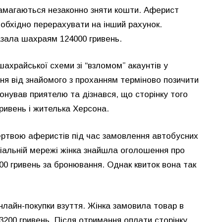
 намагаються незаконно зняти кошти. Аферист
обхідно перерахувати на інший рахунок.
азала шахраям 124000 гривень.
ахрайської схеми зі “взломом” акаунтів у
я від знайомого з проханням терміново позичити
онував приятелю та дізнався, що сторінку того
гривень і жителька Херсона.
ертвою аферистів під час замовлення автобусних
ціальній мережі жінка знайшла оголошення про
800 гривень за бронювання. Однак квиток вона так
лайн-покупки взуття. Жінка замовила товар в
3200 гривень. Після отримання оплати сторінку