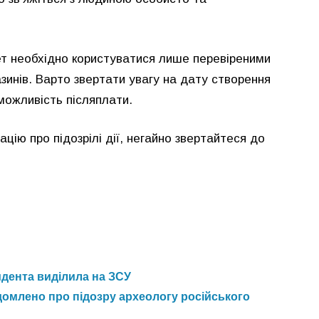
нет необхідно користуватися лише перевіреними
азинів. Варто звертати увагу на дату створення
 можливість післяплати.
ію про підозрілі дії, негайно звертайтеся до
идента виділила на ЗСУ
домлено про підозру археологу російського