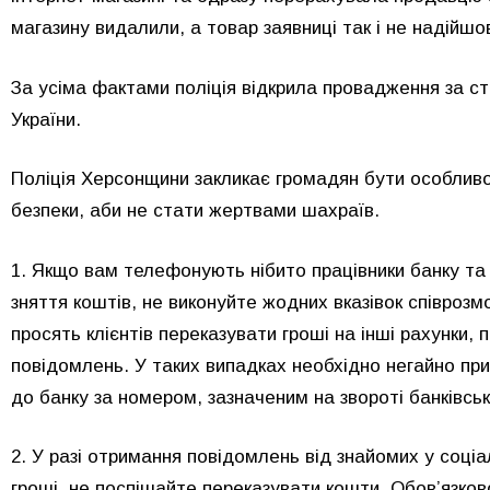
магазину видалили, а товар заявниці так і не надійшо
За усіма фактами поліція відкрила провадження за ст
України.
Поліція Херсонщини закликає громадян бути особлив
безпеки, аби не стати жертвами шахраїв.
1. Якщо вам телефонують нібито працівники банку та
зняття коштів, не виконуйте жодних вказівок співрозмо
просять клієнтів переказувати гроші на інші рахунки,
повідомлень. У таких випадках необхідно негайно пр
до банку за номером, зазначеним на звороті банківськ
2. У разі отримання повідомлень від знайомих у соці
гроші, не поспішайте переказувати кошти. Обов’язков