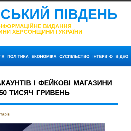
НСЬКИЙ ПІВДЕНЬ
ІНФОРМАЦІЙНЕ ВИДАННЯ
ИНИ ХЕРСОНЩИНИ І УКРАЇНИ
’Я
ПОЛІТИКА
ЕКОНОМІКА
СУСПІЛЬСТВО
ІНТЕРВ’Ю
ВІДЕО
АКАУНТІВ І ФЕЙКОВІ МАГАЗИНИ
50 ТИСЯЧ ГРИВЕНЬ
тарів