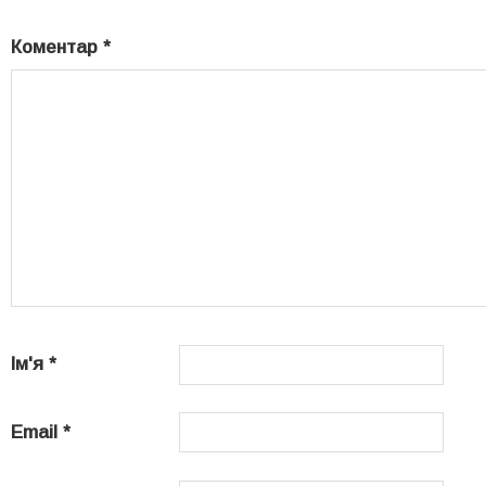
Коментар
*
Ім'я
*
Email
*