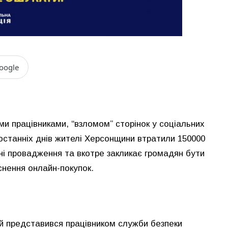
oogle
ми працівниками, “взломом” сторінок у соціальних
останніх днів жителі Херсонщини втратили 150000
ьні провадження та вкотре закликає громадян бути
снення онлайн-покупок.
й представився працівником служби безпеки