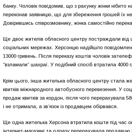
банку. Чоловік повідомив, що з рахунку жінки нібито
переконав заявницю, що для збереження грошей їх не
Довірившись співрозмовнику, жінка самостійно перек
Ще двоє жителів обласного центру постраждали від ш
соціальних мережах. Херсонцю надійшло повідомленн
13000 гривень. Після переказу коштів чоловік зателеф
“взламали” шахраї. У подібний спосіб втратила 4000 
Крім цього, інша жителька обласного центру стала ж
квитків міжнародного автобусного перевезення. У со
продаж квитків за кордон, після чого перерахувала 5
і не отримала, а зв’язок із продавцем обірвався.
Ще одна жителька Херсона втратила кошти під час он
інтернет-магазині та одразу перерахувала продавцю 