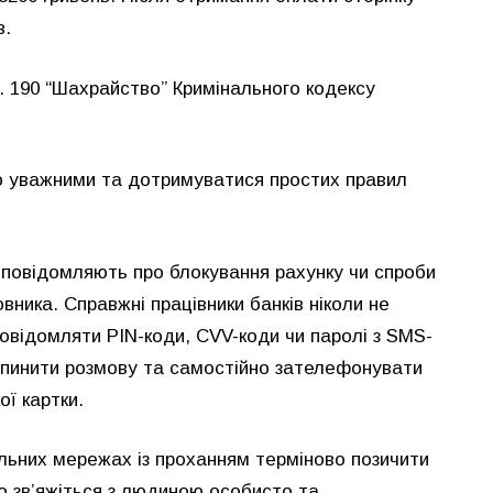
в.
. 190 “Шахрайство” Кримінального кодексу
о уважними та дотримуватися простих правил
 повідомляють про блокування рахунку чи спроби
вника. Справжні працівники банків ніколи не
 повідомляти PIN-коди, CVV-коди чи паролі з SMS-
ипинити розмову та самостійно зателефонувати
ої картки.
альних мережах із проханням терміново позичити
о зв’яжіться з людиною особисто та