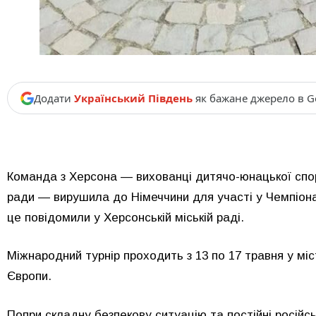
Додати
Український Південь
як бажане джерело в G
Команда з Херсона — вихованці дитячо-юнацької спор
ради — вирушила до Німеччини для участі у Чемпіона
це повідомили у Херсонській міській раді.
Міжнародний турнір проходить з 13 по 17 травня у міст
Європи.
Попри складну безпекову ситуацію та постійні російсь