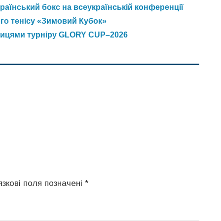
аїнський бокс на всеукраїнській конференції
ого тенісу «Зимовий Кубок»
ницями турніру GLORY CUP–2026
язкові поля позначені
*