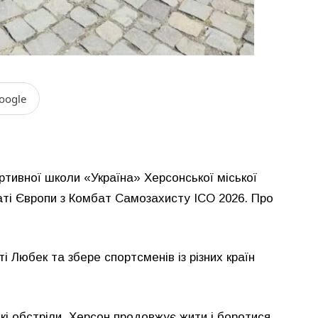
oogle
тивної школи «Україна» Херсонської міської
ті Європи з Комбат Самозахисту ICO 2026. Про
і Любек та збере спортсменів із різних країн
кі обстріли, Херсон продовжує жити і боротися.