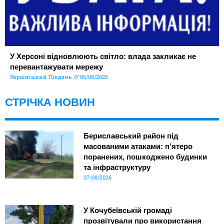
У Херсоні відновлюють світло: влада закликає не
перевантажувати мережу
Український Південь
06/08/2026
СТРІЧКА НОВИН
Бериславський район під
масованими атаками: п’ятеро
поранених, пошкоджено будинки
та інфраструктуру
07/08/2026
У Кочубеївській громаді
прозвітували про використання