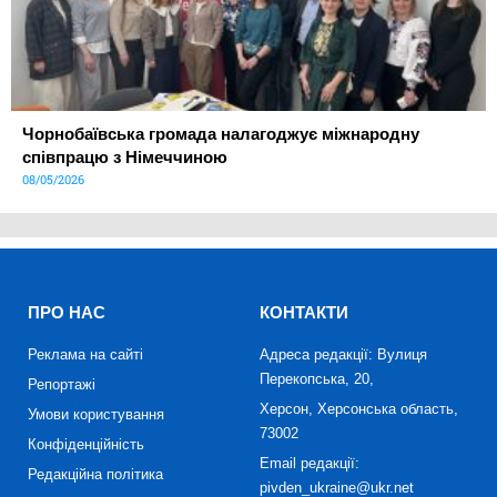
Чорнобаївська громада налагоджує міжнародну
співпрацю з Німеччиною
08/05/2026
ПРО НАС
КОНТАКТИ
Реклама на сайті
Адреса редакції: Вулиця
Перекопська, 20,
Репортажі
Херсон, Херсонська область,
Умови користування
73002
Конфіденційність
Email редакції:
Редакційна політика
pivden_ukraine@ukr.net