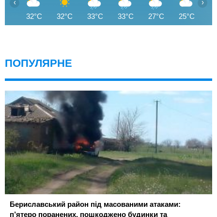
‹
›
32°C
32°C
33°C
33°C
27°C
25°C
2
ПОПУЛЯРНЕ
Бериславський район під масованими атаками:
п’ятеро поранених, пошкоджено будинки та