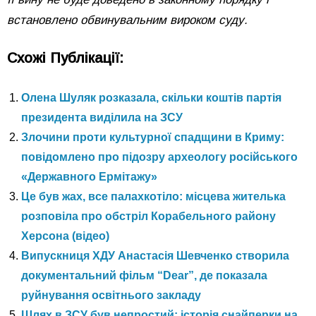
встановлено обвинувальним вироком суду.
Схожі Публікації:
Олена Шуляк розказала, скільки коштів партія
президента виділила на ЗСУ
Злочини проти культурної спадщини в Криму:
повідомлено про підозру археологу російського
«Державного Ермітажу»
Це був жах, все палахкотіло: місцева жителька
розповіла про обстріл Корабельного району
Херсона (відео)
Випускниця ХДУ Анастасія Шевченко створила
документальний фільм “Dear”, де показала
руйнування освітнього закладу
Шлях в ЗСУ був непростий: історія снайперки на