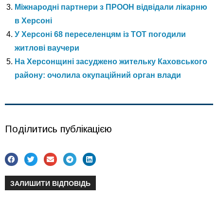
Міжнародні партнери з ПРООН відвідали лікарню
в Херсоні
У Херсоні 68 переселенцям із ТОТ погодили
житлові ваучери
На Херсонщині засуджено жительку Каховського
району: очолила окупаційний орган влади
Поділитись публікацією
ЗАЛИШИТИ ВІДПОВІДЬ