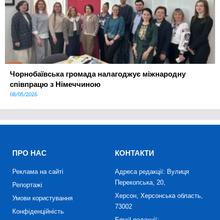
Чорнобаївська громада налагоджує міжнародну
співпрацю з Німеччиною
08/05/2026
ПРО НАС
КОНТАКТИ
Реклама на сайті
Адреса редакції: Вулиця
Перекопська, 20,
Репортажі
Херсон, Херсонська область,
Умови користування
73002
Конфіденційність
Email редакції: