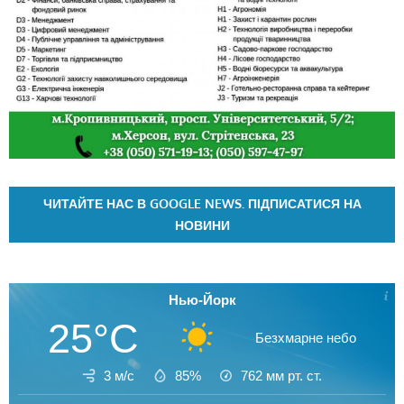
ЧИТАЙТЕ НАС В GOOGLE NEWS. ПІДПИСАТИСЯ НА
НОВИНИ
Нью-Йорк
25°C
Безхмарне небо
3 м/с
85%
762
мм рт. ст.