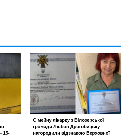
Сімейну лікарку з Білозерської
но
громади Любов Дрогобицьку
– 15-
нагородили відзнакою Верховної