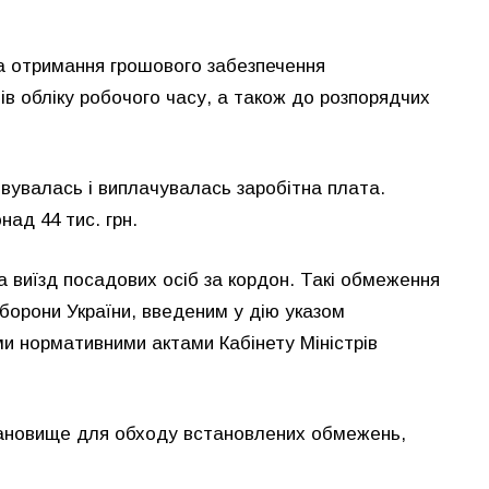
а отримання грошового забезпечення
ів обліку робочого часу, а також до розпорядчих
овувалась і виплачувалась заробітна плата.
ад 44 тис. грн.
а виїзд посадових осіб за кордон. Такі обмеження
борони України, введеним у дію указом
ми нормативними актами Кабінету Міністрів
тановище для обходу встановлених обмежень,