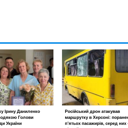
ку Ірину Даниленко
Російський дрон атакував
подякою Голови
маршрутку в Херсоні: поране
ди України
п’ятьох пасажирів, серед них 