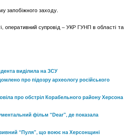
му запобіжного заходу.
і, оперативний супровід – УКР ГУНП в області та
идента виділила на ЗСУ
домлено про підозру археологу російського
зповіла про обстріл Корабельного району Херсона
ментальний фільм “Dear”, де показала
озивний “Пуля”, що воює на Херсонщині