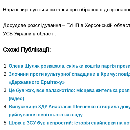
Наразі вирішується питання про обрання підозрювано
Досудове розслідування – ГУНП в Херсонській област
УСБ України в області.
Схожі Публікації:
Олена Шуляк розказала, скільки коштів партія през
Злочини проти культурної спадщини в Криму: пові
«Державного Ермітажу»
Це був жах, все палахкотіло: місцева жителька ро
(відео)
Випускниця ХДУ Анастасія Шевченко створила доку
руйнування освітнього закладу
Шлях в ЗСУ був непростий: історія снайперки на п