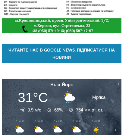
ЧИТАЙТЕ НАС В GOOGLE NEWS. ПІДПИСАТИСЯ НА
НОВИНИ
Нью-Йорк
31°C
Мряка
3.9 м/с
65%
764
мм рт. ст.
15:00
16:00
17:00
18:00
19:00
20:00
21:
‹
›