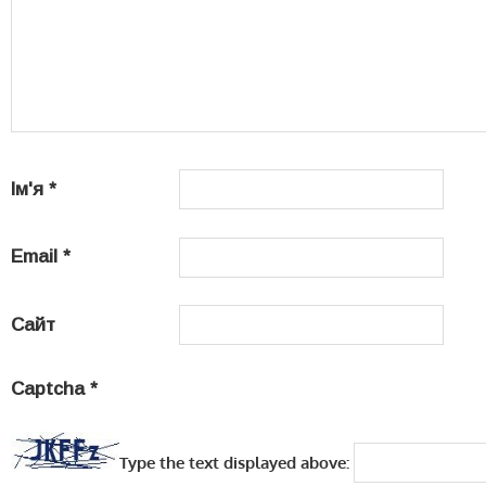
Ім'я
*
Email
*
Сайт
Captcha
*
Type the text displayed above: