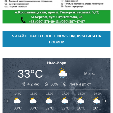
ЧИТАЙТЕ НАС В GOOGLE NEWS. ПІДПИСАТИСЯ НА
НОВИНИ
Нью-Йорк
33°C
Мряка
4.2 м/с
50%
764
мм рт. ст.
14:00
15:00
16:00
17:00
18:00
19:00
20
‹
›
33°C
33°C
32°C
32°C
28°C
26°C
2