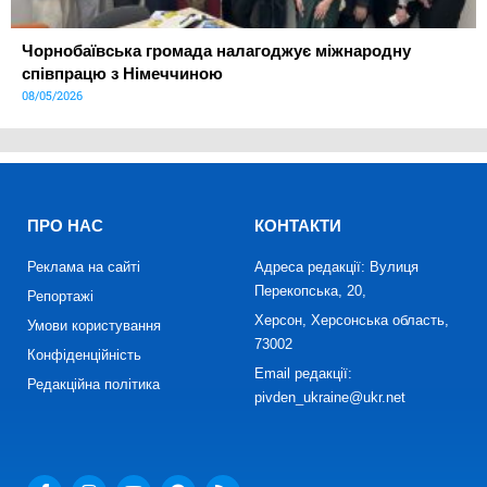
Чорнобаївська громада налагоджує міжнародну
співпрацю з Німеччиною
08/05/2026
ПРО НАС
КОНТАКТИ
Реклама на сайті
Адреса редакції: Вулиця
Перекопська, 20,
Репортажі
Херсон, Херсонська область,
Умови користування
73002
Конфіденційність
Email редакції:
Редакційна політика
pivden_ukraine@ukr.net