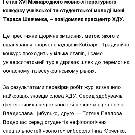
І етап XVI Міжнародного мовно-літературного
конкурсу учнівської та студентської молоді імені
Тараса Шевченка, – повідомляє пресцентр ХДУ.
Це престижне щорічне змагання, метою якого є
вшанування творчої спадщини Кобзаря. Традиційно
конкурс проходить у кілька етапів, і саме
університетський тур відкриває шлях до перемог на
обласному та всеукраїнському рівнях.
За результатами перевірки робіт журі визначило
найкращих знавців слова ХДУ. Серед здобувачів
філологічних спеціальностей перше місце посіла
Владислава Цибулько, друге — Тетяна Павлова.
Водночас серед студентів нефілологічних
спеціальностей «золото» виборола Інна Юрченко,