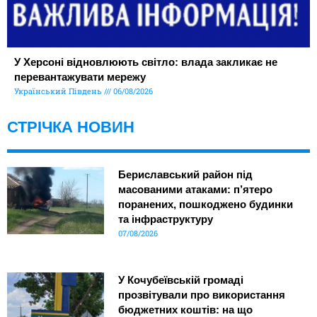
У Херсоні відновлюють світло: влада закликає не
перевантажувати мережу
Український Південь
06/08/2026
СТРІЧКА НОВИН
Бериславський район під
масованими атаками: п’ятеро
поранених, пошкоджено будинки
та інфраструктуру
07/08/2026
У Кочубеївській громаді
прозвітували про використання
бюджетних коштів: на що