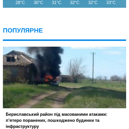
28°C
30°C
31°C
32°C
32°C
33°C
3
ПОПУЛЯРНЕ
Бериславський район під масованими атаками:
п’ятеро поранених, пошкоджено будинки та
інфраструктуру