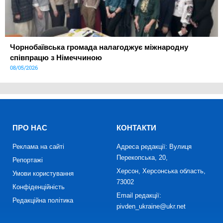
Чорнобаївська громада налагоджує міжнародну
співпрацю з Німеччиною
08/05/2026
ПРО НАС
КОНТАКТИ
Реклама на сайті
Адреса редакції: Вулиця
Перекопська, 20,
Репортажі
Херсон, Херсонська область,
Умови користування
73002
Конфіденційність
Email редакції:
Редакційна політика
pivden_ukraine@ukr.net