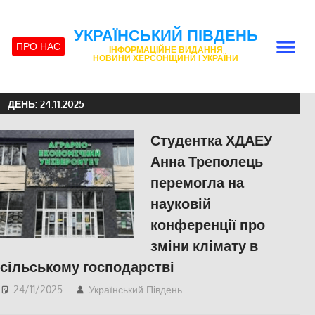
УКРАЇНСЬКИЙ ПІВДЕНЬ
ПРО НАС
ІНФОРМАЦІЙНЕ ВИДАННЯ
НОВИНИ ХЕРСОНЩИНИ І УКРАЇНИ
ДЕНЬ:
24.11.2025
Студентка ХДАЕУ
Анна Треполець
перемогла на
науковій
конференції про
зміни клімату в
сільському господарстві
24/11/2025
Український Південь
ЕКОНОМІКА
,
ПОПУЛЯРНЕ
,
Херсон