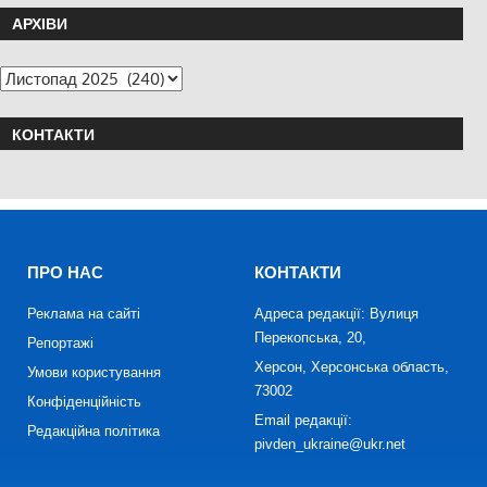
АРХІВИ
КОНТАКТИ
ПРО НАС
КОНТАКТИ
Реклама на сайті
Адреса редакції: Вулиця
Перекопська, 20,
Репортажі
Херсон, Херсонська область,
Умови користування
73002
Конфіденційність
Email редакції:
Редакційна політика
pivden_ukraine@ukr.net