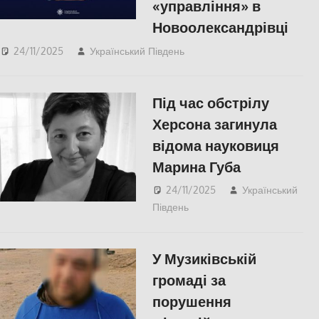
«управління» в
Новоолександрівці
24/11/2025
Український Південь
ПОЛІТИКА
,
ПОПУЛЯРНЕ
,
Російсько-
українська війна
,
Херсон
Під час обстрілу
Херсона загинула
відома науковиця
Марина Губа
24/11/2025
Український
Південь
Меморіал пам'яті
,
ПОЛІТИКА
,
ПОПУЛЯРНЕ
,
Херсон
У Музиківській
громаді за
порушення