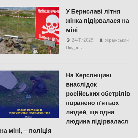
У Бериславі літня
жінка підірвалася на
міні
24/11/2025
Український
Південь
Російсько-українська
війна
,
Херсон
На Херсонщині
внаслідок
російських обстрілів
поранено п’ятьох
людей, ще одна
людина підірвалася
на міні, – поліція