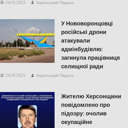
24/11/2025
Український Південь
Російсько-українська
війна
,
Херсон
У Нововоронцовці
російські дрони
атакували
адмінбудівлю:
загинула працівниця
селищної ради
24/11/2025
Український Південь
ПОПУЛЯРНЕ
,
Російсько-українська
війна
,
Херсон
Жителю Херсонщини
повідомлено про
підозру: очолив
окупаційне