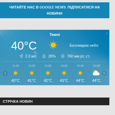
ЧИТАЙТЕ НАС В GOOGLE NEWS. ПІДПИСАТИСЯ НА
НОВИНИ
Темпі
40°C
Безхмарне небо
2.3 м/с
26%
760
мм рт. ст.
11:00
12:00
13:00
14:00
15:00
16:00
17:0
‹
›
40°C
41°C
42°C
43°C
44°C
44°C
44°
СТРІЧКА НОВИН