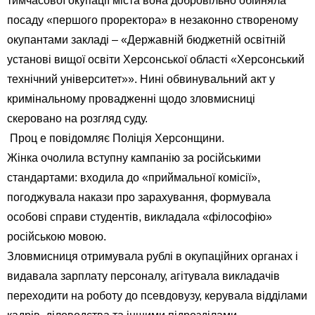
тимчасової окупації міста вона добровільно обійняла
посаду «першого проректора» в незаконно створеному
окупантами закладі – «Державній бюджетній освітній
установі вищої освіти Херсонської області «Херсонський
технічний університет»». Нині обвинувальний акт у
кримінальному провадженні щодо зловмисниці
скеровано на розгляд суду.
Проц е повідомляє Поліція Херсонщини.
Жінка очолила вступну кампанію за російськими
стандартами: входила до «приймальної комісії»,
погоджувала накази про зарахування, формувала
особові справи студентів, викладала «філософію»
російською мовою.
Зловмисниця отримувала рублі в окупаційних органах і
видавала зарплату персоналу, агітувала викладачів
переходити на роботу до псевдовузу, керувала відділами