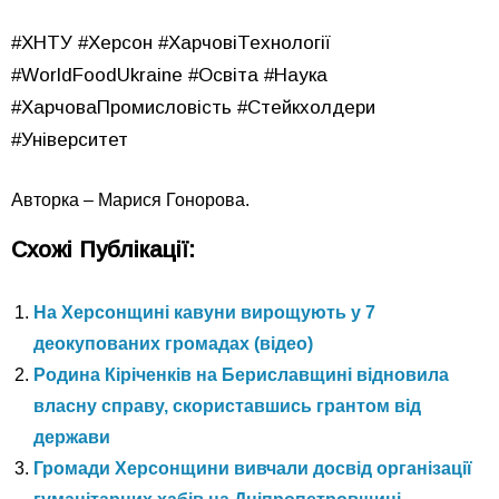
#ХНТУ #Херсон #ХарчовіТехнології
#WorldFoodUkraine #Освіта #Наука
#ХарчоваПромисловість #Стейкхолдери
#Університет
Авторка – Марися Гонорова.
Схожі Публікації:
На Херсонщині кавуни вирощують у 7
деокупованих громадах (відео)
Родина Кіріченків на Бериславщині відновила
власну справу, скориставшись грантом від
держави
Громади Херсонщини вивчали досвід організації