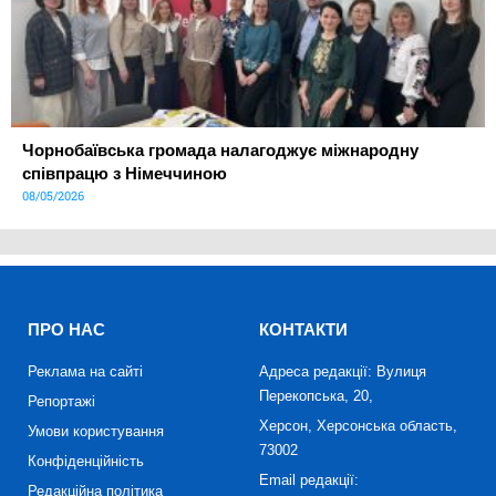
Чорнобаївська громада налагоджує міжнародну
співпрацю з Німеччиною
08/05/2026
ПРО НАС
КОНТАКТИ
Реклама на сайті
Адреса редакції: Вулиця
Перекопська, 20,
Репортажі
Херсон, Херсонська область,
Умови користування
73002
Конфіденційність
Email редакції:
Редакційна політика