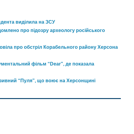
идента виділила на ЗСУ
домлено про підозру археологу російського
зповіла про обстріл Корабельного району Херсона
ментальний фільм “Dear”, де показала
озивний “Пуля”, що воює на Херсонщині