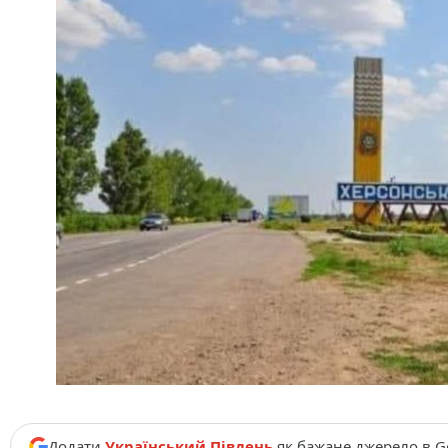
Додати
Український Південь
як бажане джерело в G