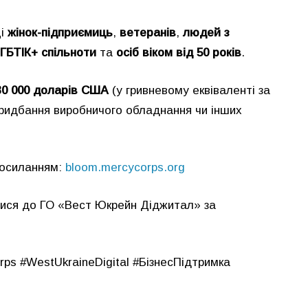
ці
жінок-підприємиць
,
ветеранів
,
людей з
ГБТІК+ спільноти
та
осіб віком від 50 років
.
30 000 доларів США
(у гривневому еквіваленті за
ридбання виробничого обладнання чи інших
посиланням:
bloom.mercycorps.org
тися до ГО «Вест Юкрейн Діджитал» за
s #WestUkraineDigital #БізнесПідтримка