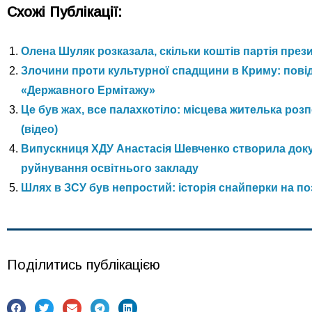
Схожі Публікації:
Олена Шуляк розказала, скільки коштів партія през
Злочини проти культурної спадщини в Криму: пові
«Державного Ермітажу»
Це був жах, все палахкотіло: місцева жителька ро
(відео)
Випускниця ХДУ Анастасія Шевченко створила доку
руйнування освітнього закладу
Шлях в ЗСУ був непростий: історія снайперки на п
Поділитись публікацією