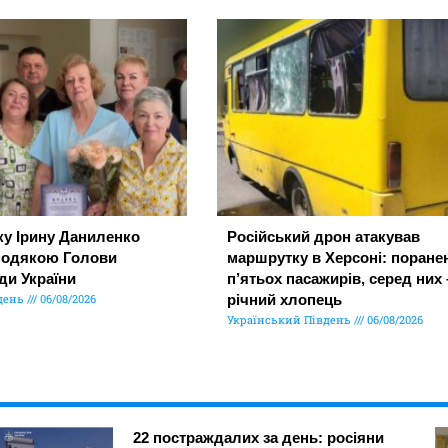
ку Ірину Даниленко
Російський дрон атакував
подякою Голови
маршрутку в Херсоні: поране
ди України
п’ятьох пасажирів, серед них 
день
06/08/2026
річний хлопець
Український Південь
06/08/2026
22 постраждалих за день: росіяни