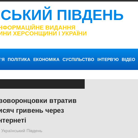
НСЬКИЙ ПІВДЕНЬ
ІНФОРМАЦІЙНЕ ВИДАННЯ
ИНИ ХЕРСОНЩИНИ І УКРАЇНИ
’Я
ПОЛІТИКА
ЕКОНОМІКА
СУСПІЛЬСТВО
ІНТЕРВ’Ю
ВІДЕО
воворонцовки втратив
исяч гривень через
нтернеті
Український Південь
ЕКОНОМІКА
,
Херсон