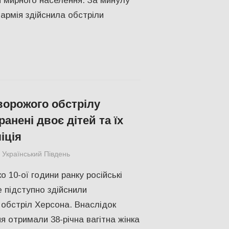
и мирного населення. За минулу
 армія здійснила обстріли
ворожого обстрілу
анені двоє дітей та їх
іція
Український Південь
ПОПУЛЯРНЕ
,
Російсько-українська війна
,
о 10-ої години ранку російські
е підступно здійснили
 обстріл Херсона. Внаслідок
я отримали 38-річна вагітна жінка