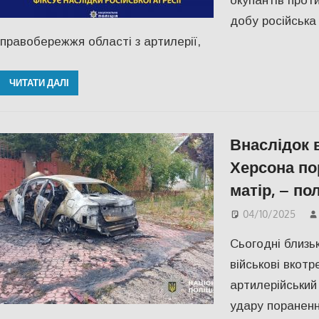
окупантів прот
добу російська
правобережжя області з артилерії,
ЧИТАТИ ДАЛІ
Внаслідок 
Херсона пор
матір, – пол
04/10/2025
Сьогодні близьк
військові вкотр
артилерійський
удару пораненн