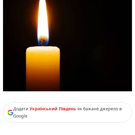
Додати
Український Південь
як бажане джерело в
Google