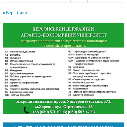
« Вер
Лис »