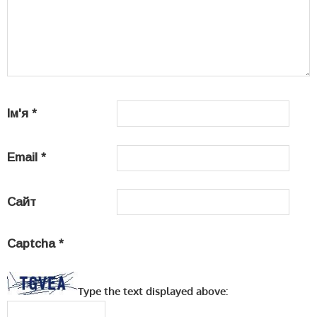
Ім'я
*
Email
*
Сайт
Captcha
*
Type the text displayed above: