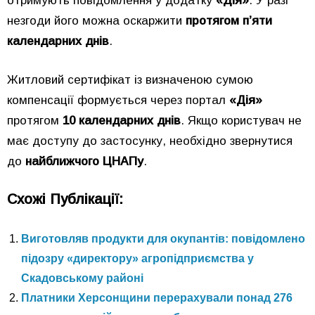
отримують повідомлення у додатку
«Дія»
. У разі
незгоди його можна оскаржити
протягом п’яти
календарних днів
.
Житловий сертифікат із визначеною сумою
компенсації формується через портал
«Дія»
протягом
10 календарних днів
. Якщо користувач не
має доступу до застосунку, необхідно звернутися
до
найближчого ЦНАПу
.
Схожі Публікації:
Виготовляв продукти для окупантів: повідомлено
підозру «директору» агропідприємства у
Скадовському районі
Платники Херсонщини перерахували понад 276