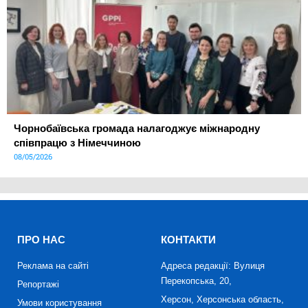
Чорнобаївська громада налагоджує міжнародну
співпрацю з Німеччиною
08/05/2026
ПРО НАС
КОНТАКТИ
Реклама на сайті
Адреса редакції: Вулиця
Перекопська, 20,
Репортажі
Херсон, Херсонська область,
Умови користування