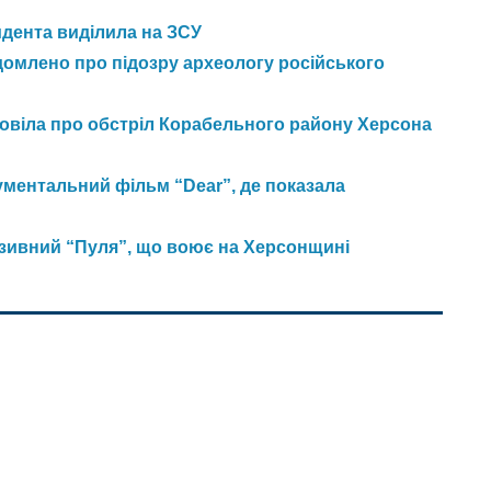
идента виділила на ЗСУ
домлено про підозру археологу російського
зповіла про обстріл Корабельного району Херсона
ментальний фільм “Dear”, де показала
озивний “Пуля”, що воює на Херсонщині