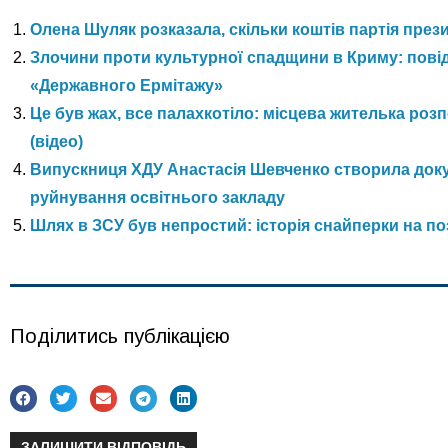
Олена Шуляк розказала, скільки коштів партія през
Злочини проти культурної спадщини в Криму: пові
«Державного Ермітажу»
Це був жах, все палахкотіло: місцева жителька ро
(відео)
Випускниця ХДУ Анастасія Шевченко створила доку
руйнування освітнього закладу
Шлях в ЗСУ був непростий: історія снайперки на п
Поділитись публікацією
ЗАЛИШИТИ ВІДПОВІДЬ