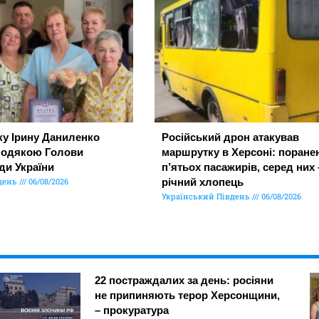
ку Ірину Даниленко
Російський дрон атакував
подякою Голови
маршрутку в Херсоні: поране
ди України
п’ятьох пасажирів, серед них 
день
06/08/2026
річний хлопець
Український Південь
06/08/2026
22 постраждалих за день: росіяни
не припиняють терор Херсонщини,
– прокуратура