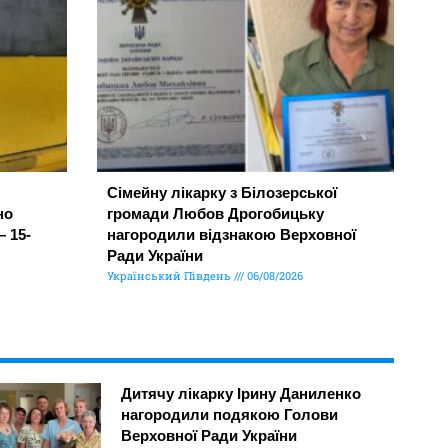
Сімейну лікарку з Білозерської
но
громади Любов Дрогобицьку
– 15-
нагородили відзнакою Верховної
Ради України
Український Південь
06/08/2026
Дитячу лікарку Ірину Даниленко
нагородили подякою Голови
Верховної Ради України