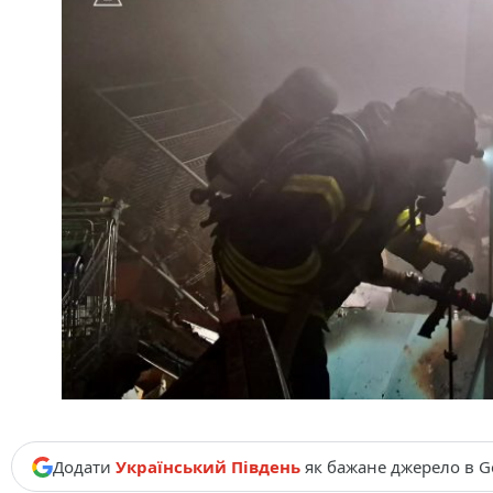
Додати
Український Південь
як бажане джерело в G