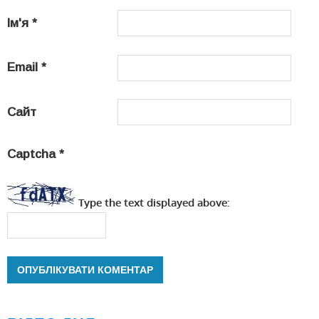
Ім'я
*
Email
*
Сайт
Captcha
*
Type the text displayed above: