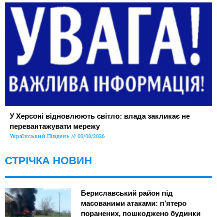
У Херсоні відновлюють світло: влада закликає не
перевантажувати мережу
Український Південь
06/08/2026
СТРІЧКА НОВИН
Бериславський район під
масованими атаками: п’ятеро
поранених, пошкоджено будинки