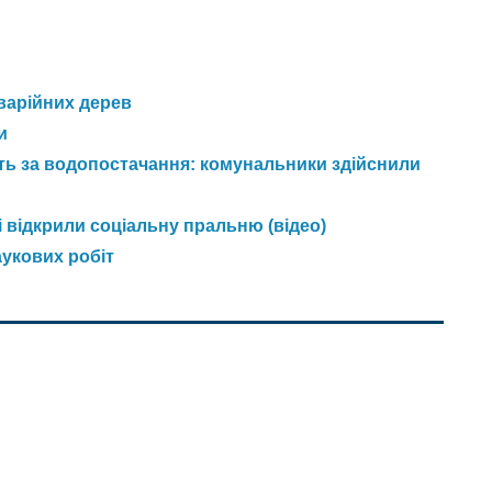
аварійних дерев
и
уть за водопостачання: комунальники здійснили
 відкрили соціальну пральню (відео)
укових робіт