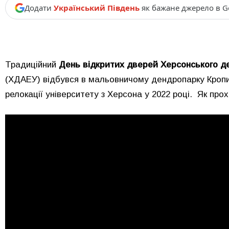
Додати
Український Південь
як бажане джерело в G
Традиційний
День відкритих дверей Херсонського де
(ХДАЕУ) відбувся в мальовничому дендропарку Кропив
релокації університету з Херсона у 2022 році. Як прох