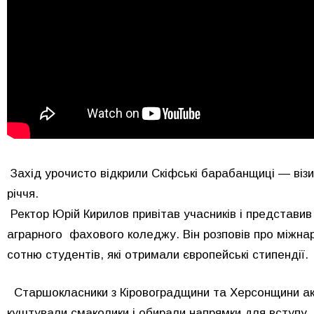
Захід урочисто відкрили Скіфські барабанщиці — віз
річчя.
Ректор Юрій Кирилов привітав учасників і представив
аграрного фахового коледжу. Він розповів про міжнар
сотню студентів, які отримали європейські стипендії.
Старшокласники з Кіровоградщини та Херсонщини ак
куштували смаколики і обирали напрямки для вступу.