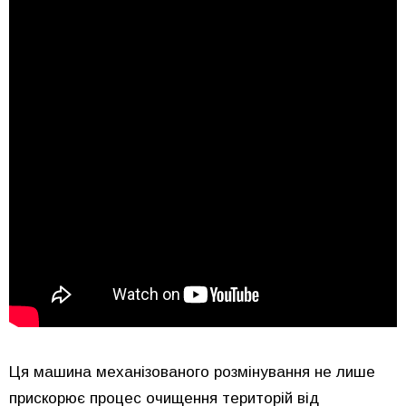
Ця машина механізованого розмінування не лише
прискорює процес очищення територій від