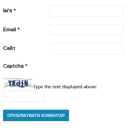
Ім'я
*
Email
*
Сайт
Captcha
*
Type the text displayed above: