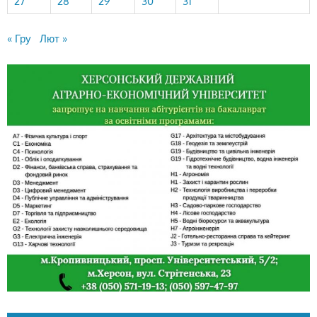
27
28
29
30
31
« Гру
Лют »