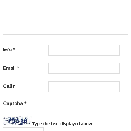
Ім'я
*
Email
*
Сайт
Captcha
*
Type the text displayed above: