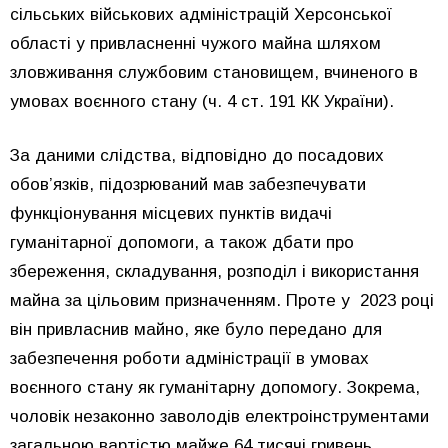
сільських військових адміністрацій Херсонської
області у привласненні чужого майна шляхом
зловживання службовим становищем, вчиненого в
умовах воєнного стану (ч. 4 ст. 191 КК України).
За даними слідства, відповідно до посадових
обов’язків, підозрюваний мав забезпечувати
функціонування місцевих пунктів видачі
гуманітарної допомоги, а також дбати про
збереження, складування, розподіл і використання
майна за цільовим призначенням. Проте у 2023 році
він привласнив майно, яке було передано для
забезпечення роботи адміністрації в умовах
воєнного стану як гуманітарну допомогу. Зокрема,
чоловік незаконно заволодів електроінструментами
загальною вартістю майже 64 тисячі гривень.