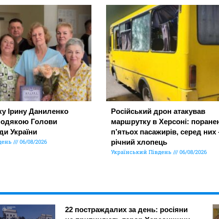
ку Ірину Даниленко
Російський дрон атакував
подякою Голови
маршрутку в Херсоні: поране
ди України
п’ятьох пасажирів, серед них 
день
06/08/2026
річний хлопець
Український Південь
06/08/2026
22 постраждалих за день: росіяни