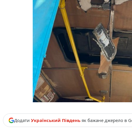
Додати
Український Південь
як бажане джерело в G