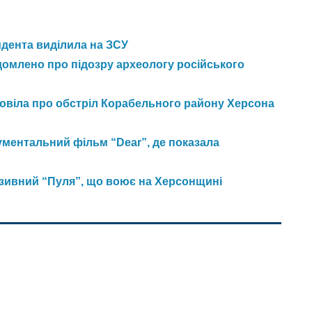
идента виділила на ЗСУ
домлено про підозру археологу російського
зповіла про обстріл Корабельного району Херсона
ментальний фільм “Dear”, де показала
озивний “Пуля”, що воює на Херсонщині