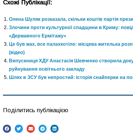
Схожі Публікації:
Олена Шуляк розказала, скільки коштів партія през
Злочини проти культурної спадщини в Криму: пові
«Державного Ермітажу»
Це був жах, все палахкотіло: місцева жителька ро
(відео)
Випускниця ХДУ Анастасія Шевченко створила доку
руйнування освітнього закладу
Шлях в ЗСУ був непростий: історія снайперки на п
Поділитись публікацією