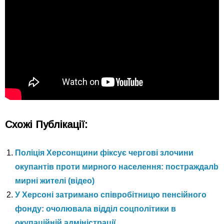
Схожі Публікації:
Поліція Херсонщини фіксує чергові злочини
окупантів проти мирного населення: постраждалb
мирні жителі (відео)
У Херсоні затримано співробітницю пенсійного
фонду: очолювала відділ соцполітики в
окупаційній адміністрації