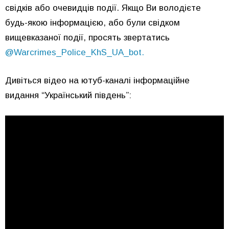
свідків або очевидців події. Якщо Ви володієте
будь-якою інформацією, або були свідком
вищевказаної події, просять звертатись
@Warcrimes_Police_KhS_UA_bot.
Дивіться відео на ютуб-каналі інформаційне
видання “Український південь”: