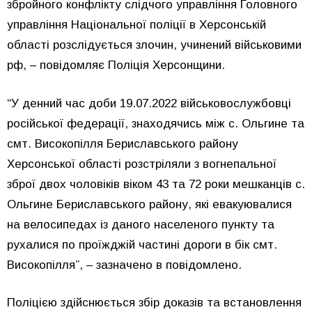
збройного конфлікту слідчого управління Головного
управління Національної поліції в Херсонській
області розслідується злочин, учинений військовими
рф, – повідомляє Поліція Херсонщини.
“У денний час доби 19.07.2022 військовослужбовці
російської федерації, знаходячись між с. Ольгине та
смт. Високопілля Бериславського району
Херсонської області розстріляли з вогнепальної
зброї двох чоловіків віком 43 та 72 роки мешканців с.
Ольгине Бериславського району, які евакуювалися
на велосипедах із даного населеного пункту та
рухалися по проїжджій частині дороги в бік смт.
Високопілля”, – зазначено в повідомлено.
Поліцією здійснюється збір доказів та встановлення