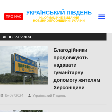
УКРАЇНСЬКИЙ ПІВДЕНЬ
ПРО НАС
ІНФОРМАЦІЙНЕ ВИДАННЯ
НОВИНИ ХЕРСОНЩИНИ І УКРАЇНИ
ДЕНЬ:
16.09.2024
Благодійники
продовжують
надавати
гуманітарну
допомогу жителям
Херсонщини
16/09/2024
Український Південь
ЕКОНОМІКА
,
ПОПУЛЯРНЕ
,
СУСПІЛЬСТВО
,
Херсон