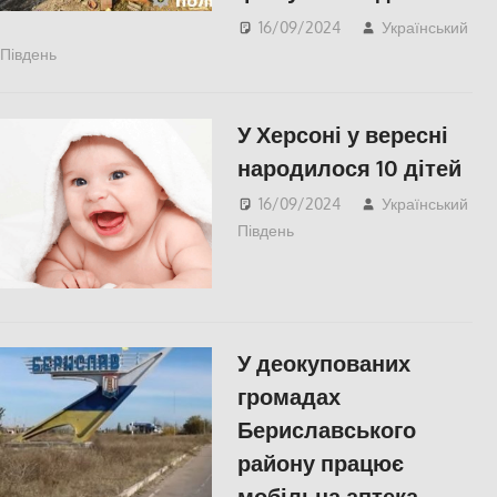
16/09/2024
Український
Південь
ПОПУЛЯРНЕ
,
СУСПІЛЬСТВО
,
Херсон
У Херсоні у вересні
народилося 10 дітей
16/09/2024
Український
Південь
ПОПУЛЯРНЕ
,
СУСПІЛЬСТВО
,
Херсон
У деокупованих
громадах
Бериславського
району працює
мобільна аптека