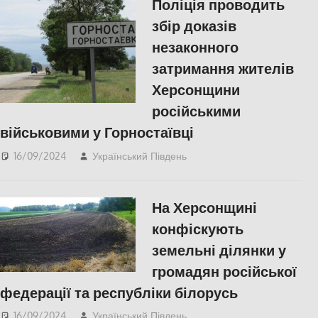
Поліція проводить
збір доказів
незаконного
затримання жителів
Херсонщини
російськими
військовими у Горностаївці
16/09/2024
Український Південь
ПОПУЛЯРНЕ
,
Херсон
На Херсонщині
конфіскують
земельні ділянки у
громадян російської
федерації та республіки білорусь
16/09/2024
Український Південь
ПОПУЛЯРНЕ
,
Херсон