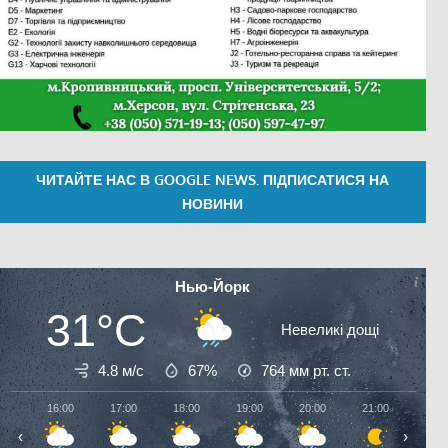
ЧИТАЙТЕ НАС В GOOGLE NEWS. ПІДПИСАТИСЯ НА
НОВИНИ
Нью-Йорк
31°C
Невеликі дощі
4.8 м/с
67%
764
мм рт. ст.
16:00
17:00
18:00
19:00
20:00
21:00
22:0
‹
›