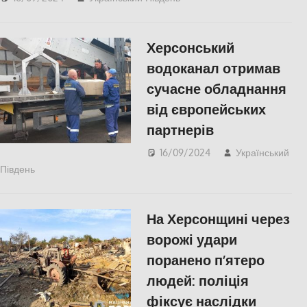
Херсонський
водоканал отримав
сучасне обладнання
від європейських
партнерів
16/09/2024
Український
Південь
ПОПУЛЯРНЕ
,
СУСПІЛЬСТВО
,
Херсон
На Херсонщині через
ворожі удари
поранено п’ятеро
людей: поліція
фіксує наслідки