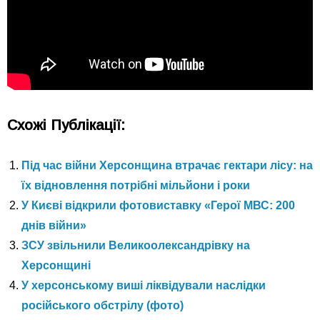
Схожі Публікації:
Під час війни Херсонщина втрачає гектари лісу: на
їх відновлення потрібні мільйони і роки
У Києві відкрили фотовиставку «Герої МВС: 200
днів війни»
ЗСУ звільнили Великоолександрівку на
Херсонщині
У херсонському виші ліквідували наслідки
російського обстрілу (фото)