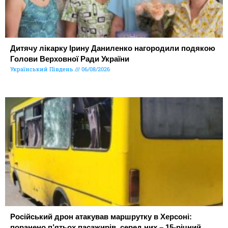
Дитячу лікарку Ірину Даниленко нагородили подякою
Голови Верховної Ради України
Український Південь
06/08/2026
Російський дрон атакував маршрутку в Херсоні:
поранено п’ятьох пасажирів, серед них – 15-річний