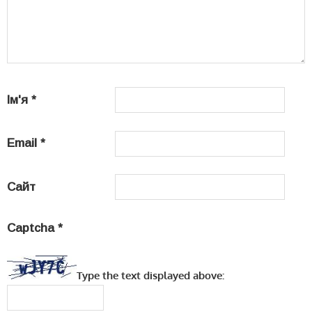
Ім'я
*
Email
*
Сайт
Captcha
*
Type the text displayed above: