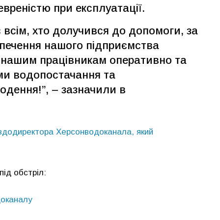
вреністю при експлуатації.
всім, хто долучився до допомоги, за
езпечення нашого підприємства
 нашим працівникам оперативно та
ами водопостачання та
одення!”, – зазначили в
евдодиректора Херсонводоканала, який
ід обстріл:
доканалу