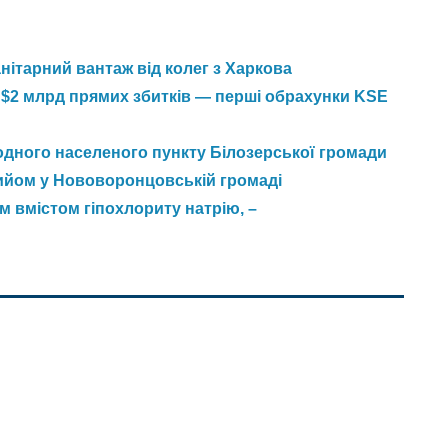
ітарний вантаж від колег з Харкова
 $2 млрд прямих збитків — перші обрахунки KSE
 одного населеного пункту Білозерської громади
ийом у Нововоронцовській громаді
м вмістом гіпохлориту натрію, –