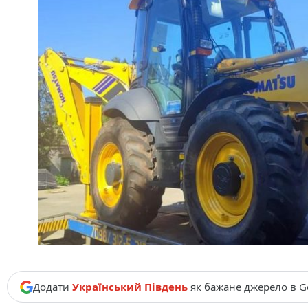
Додати
Український Південь
як бажане джерело в G