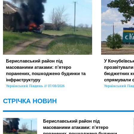
Бериславський район під
У Кочубеївськ
масованими атаками: п’ятеро
прозвітували
поранених, пошкоджено будинки та
бюджетних ко
інфраструктуру
спрямували 
Український Південь
07/08/2026
Український Пів
СТРІЧКА НОВИН
Бериславський район під
масованими атаками: п’ятеро
поранених, пошкоджено будинки