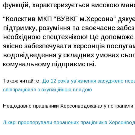
функцій, характеризується високою мане
“Колектив МКП “ВУВКГ м.Херсона” дякує 
підтримку, розуміння та своєчасне заб
необхідною спецтехнікою! Це допоможе
якісно забезпечувати херсонців послуг
водовідведення у складних умовах сьог
комунальному підприємстві.
Також читайте:
До 12 років ув’язнення засуджено пс
співпрацював з окупаційною владою
Нещодавно працівники Херсонводоканалу потрапили п
Лікарі прооперували поранених працівників Херсонво