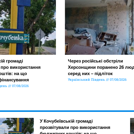
ій громаді
Через російські обстріли
 про використання
Херсонщини поранено 26 люд
штів: на що
серед них – підліток
фінансування
Український Південь
07/08/2026
день
07/08/2026
У Кочубеївській громаді
прозвітували про використання
бюджетних коштів: на що