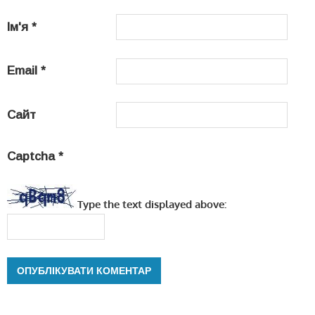
Ім'я
*
Email
*
Сайт
Captcha
*
Type the text displayed above: