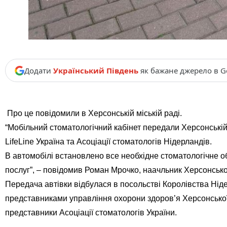
Додати
Український Південь
як бажане джерело в G
Про це повідомили в Херсонській міській раді.
“Мобільний стоматологічний кабінет передали Херсонські
LifeLine Україна та Асоціації стоматологів Нідерландів.
В автомобілі встановлено все необхідне стоматологічне 
послуг”, – повідомив Роман Мрочко, наачльник Херсонськ
Передача автівки відбулася в посольстві Королівства Нід
представниками управління охорони здоров’я Херсонської 
представники Асоціації стоматологів України.