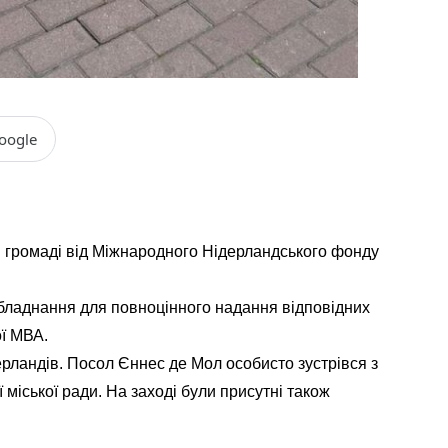
oogle
й громаді від Міжнародного Нідерландського фонду
обладнання для повноцінного надання відповідних
ої МВА.
ерландів. Посол Єннес де Мол особисто зустрівся з
міської ради. На заході були присутні також