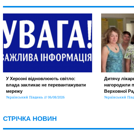
У Херсоні відновлюють світло:
Дитячу лікар
влада закликає не перевантажувати
нагородили 
мережу
Верховної Ра
Український Південь
06/08/2026
Український Пів
СТРІЧКА НОВИН