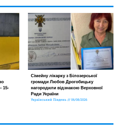
Сімейну лікарку з Білозерської
но
громади Любов Дрогобицьку
– 15-
нагородили відзнакою Верховної
Ради України
Український Південь
06/08/2026