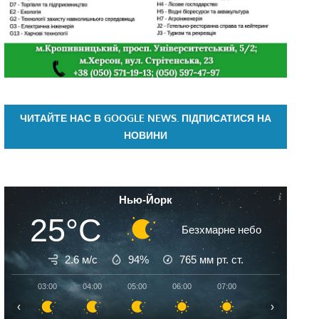
ЧИТАЙТЕ НАС В GOOGLE NEWS. ПІДПИСАТИСЯ НА
НОВИНИ
Нью-Йорк
25°C
Безхмарне небо
2.6 м/с
94%
765
мм рт. ст.
03:00
04:00
05:00
06:00
07:00
08:00
09:
‹
›