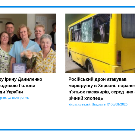
ку Ірину Даниленко
Російський дрон атакував
подякою Голови
маршрутку в Херсоні: поране
ди України
п’ятьох пасажирів, серед них 
день
06/08/2026
річний хлопець
Український Південь
06/08/2026