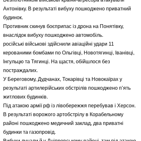
Антонівку. В результаті вибуху пошкоджено приватний
будинок.
Противник скинув боєприпас із дрона на Понятівку,
внаслідок вибуху пошкоджено автомобіль.
російські військові здійснили авіаційні удари 11
керованими бомбами по Ольгівці, Новотягинці, Іванівці,
Інгульцю та Тягинці. На щастя, обійшлося без
постраждалих.
У Береговому, Дудчанах, Токарівці та Новокаїрах у
результаті артилерійських обстрілів пошкоджено п’ять
житлових будинків.
Під атакою армії рф із лівобережжя перебував і Херсон.
В результаті ворожого артобстрілу в Корабельному
районі пошкоджено медичний заклад, два приватні
будинки та газопровід.
Вибухи лунали й у Дніпровському районі, там під атакою