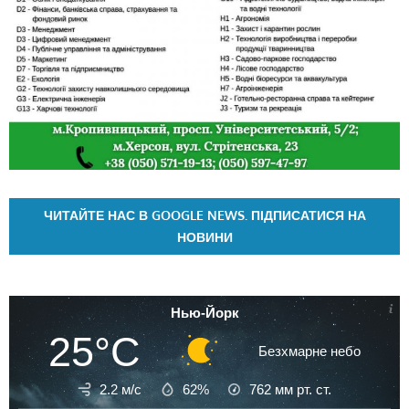
ЧИТАЙТЕ НАС В GOOGLE NEWS. ПІДПИСАТИСЯ НА
НОВИНИ
Нью-Йорк
25°C
Безхмарне небо
2.2 м/с
62%
762
мм рт. ст.