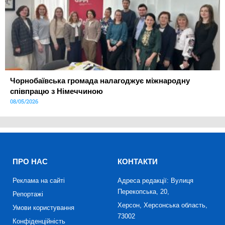
Чорнобаївська громада налагоджує міжнародну
співпрацю з Німеччиною
08/05/2026
ПРО НАС
КОНТАКТИ
Реклама на сайті
Адреса редакції: Вулиця
Перекопська, 20,
Репортажі
Херсон, Херсонська область,
Умови користування
73002
Конфіденційність