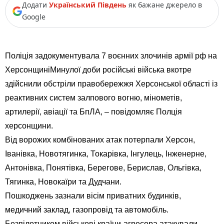
Додати
Український Південь
як бажане джерело в
Google
Поліція задокументувала 7 воєнних злочинів армії рф на
ХерсонщиніМинулої доби російські війська вкотре
здійснили обстріли правобережжя Херсонської області із
реактивних систем залпового вогню, мінометів,
артилерії, авіації та БпЛА, – повідомляє Полція
херсонщини.
Від ворожих комбінованих атак потерпали Херсон,
Іванівка, Новотягинка, Токарівка, Інгулець, Інженерне,
Антонівка, Понятівка, Берегове, Берислав, Ольгівка,
Тягинка, Новокаїри та Дудчани.
Пошкоджень зазнали вісім приватних будинків,
медичний заклад, газопровід та автомобіль.
Безпілотником військові країни-агресора атакували