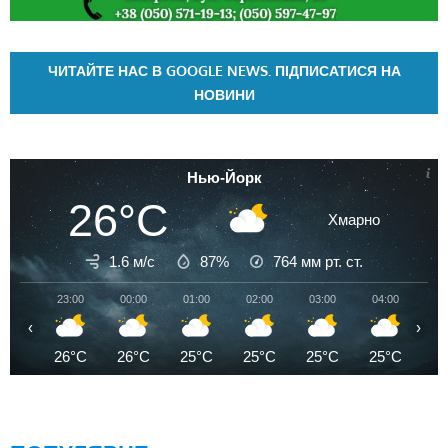
ЧИТАЙТЕ НАС В GOOGLE NEWS. ПІДПИСАТИСЯ НА
НОВИНИ
Нью-Йорк
26°C
Хмарно
1.6 м/с
87%
764
мм рт. ст.
23:00
00:00
01:00
02:00
03:00
04:00
05
‹
›
26°C
26°C
25°C
25°C
25°C
25°C
2