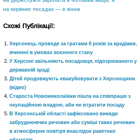
на держслужбі зарплата в чоловіків вища, а
на керівних посадах — в жінок
Схожі Публікації:
Херсонець проведе за гратами 6 років за крадіжки,
вчинені в умовах воєнного стану
У Херсоні звільняють посадовця, підозрюваного у
державній зраді
Дітей продовжують евакуйовувати з Херсонщини
(відео)
Староста Новомиколаївки пішла на співпрацю з
окупаційною владою, аби не втратити посаду
В Херсонській області зафіксовано викиди
забруднюючих речовин або суміші таких речовин
в атмосферне повітря внаслідок ракетних
обстрілів