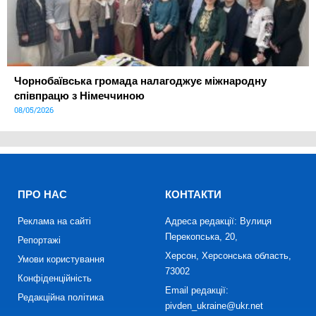
Чорнобаївська громада налагоджує міжнародну
співпрацю з Німеччиною
08/05/2026
ПРО НАС
КОНТАКТИ
Реклама на сайті
Адреса редакції: Вулиця
Перекопська, 20,
Репортажі
Херсон, Херсонська область,
Умови користування
73002
Конфіденційність
Email редакції:
Редакційна політика
pivden_ukraine@ukr.net