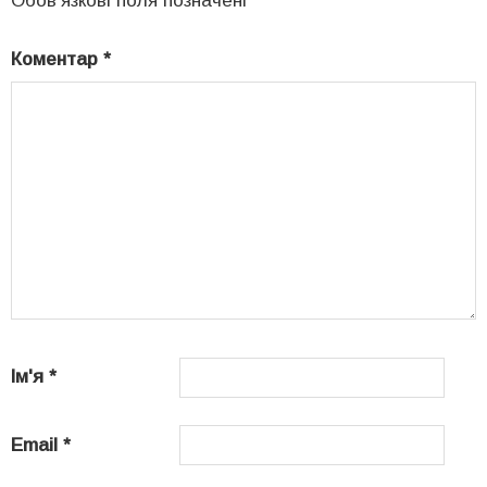
Обов’язкові поля позначені
*
Коментар
*
Ім'я
*
Email
*