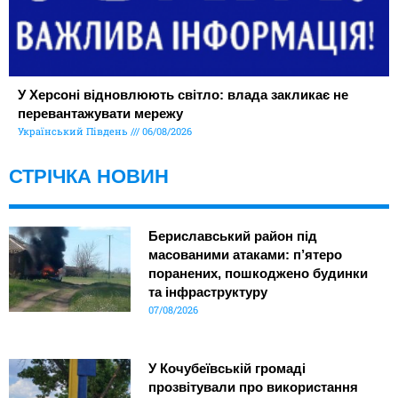
У Херсоні відновлюють світло: влада закликає не
перевантажувати мережу
Український Південь
06/08/2026
СТРІЧКА НОВИН
Бериславський район під
масованими атаками: п’ятеро
поранених, пошкоджено будинки
та інфраструктуру
07/08/2026
У Кочубеївській громаді
прозвітували про використання