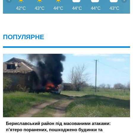
42°C
43°C
44°C
44°C
44°C
43°C
4
ПОПУЛЯРНЕ
Бериславський район під масованими атаками:
п’ятеро поранених, пошкоджено будинки та