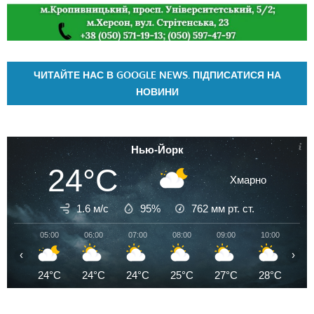
ЧИТАЙТЕ НАС В GOOGLE NEWS. ПІДПИСАТИСЯ НА
НОВИНИ
Нью-Йорк
24°C
Хмарно
1.6 м/с
95%
762
мм рт. ст.
05:00
06:00
07:00
08:00
09:00
10:00
11
‹
›
24°C
24°C
24°C
25°C
27°C
28°C
2