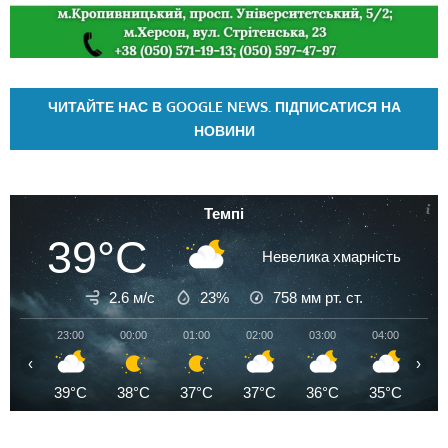
ЧИТАЙТЕ НАС В GOOGLE NEWS. ПІДПИСАТИСЯ НА
НОВИНИ
Темпі
39°C
Невелика хмарність
2.6 м/с
23%
758
мм рт. ст.
23:00
00:00
01:00
02:00
03:00
04:00
05
‹
›
39°C
38°C
37°C
37°C
36°C
35°C
3