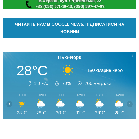
ЧИТАЙТЕ НАС В GOOGLE NEWS. ПІДПИСАТИСЯ НА
НОВИНИ
Нью-Йорк
28°C
Безхмарне небо
1.9 м/с
79%
766
мм рт. ст.
09:00
10:00
11:00
12:00
13:00
14:00
15
‹
›
28°C
29°C
30°C
31°C
29°C
28°C
3