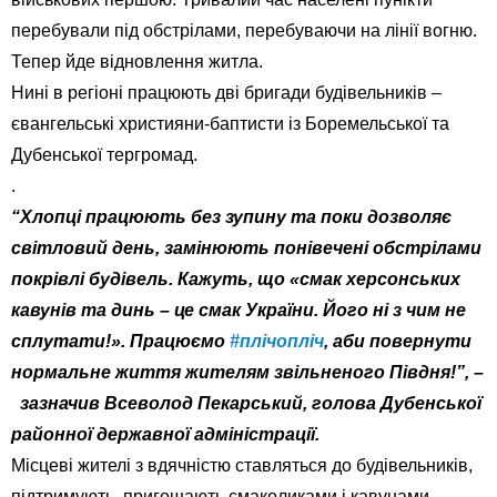
перебували під обстрілами, перебуваючи на лінії вогню.
Тепер йде відновлення житла.
Нині в регіоні працюють дві бригади будівельників –
євангельські християни-баптисти із Боремельської та
Дубенської тергромад.
.
“Хлопці працюють без зупину та поки дозволяє
світловий день, замінюють понівечені обстрілами
покрівлі будівель.
Кажуть, що «смак херсонських
кавунів та динь – це смак України. Його ні з чим не
сплутати!».
Працюємо
#плічопліч
, аби повернути
нормальне життя жителям звільненого Півдня!”, –
зазначив Всеволод Пекарський, г
олова Дубенської
районної державної адміністрації.
Місцеві жителі з вдячністю ставляться до будівельників,
підтримують, пригощають смаколиками і кавунами