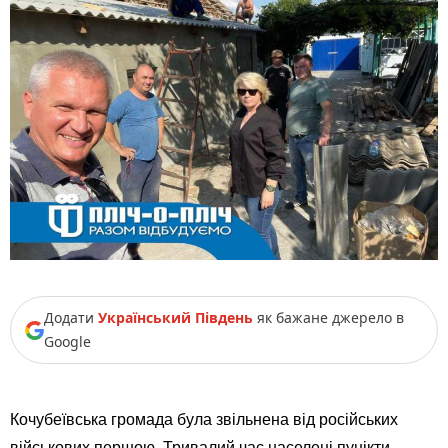
Додати
Український Південь
як бажане джерело в
Google
Кочубеївська громада була звільнена від російських
військових першою. Тривалий час населені пунікти