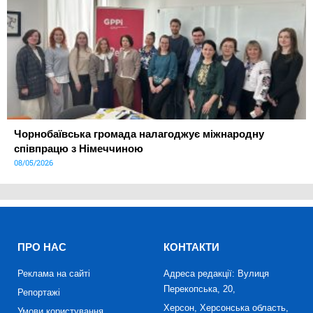
Чорнобаївська громада налагоджує міжнародну
співпрацю з Німеччиною
08/05/2026
ПРО НАС
КОНТАКТИ
Реклама на сайті
Адреса редакції: Вулиця
Перекопська, 20,
Репортажі
Херсон, Херсонська область,
Умови користування