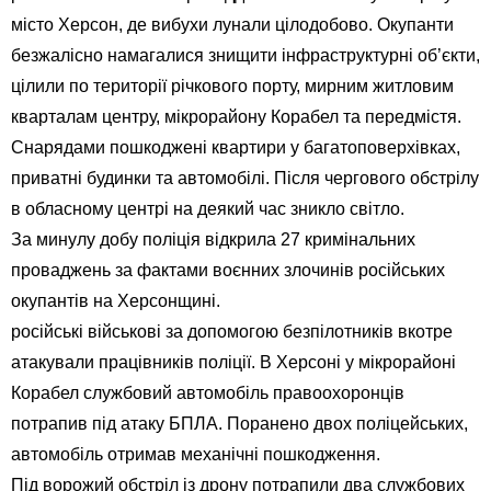
місто Херсон, де вибухи лунали цілодобово. Окупанти
безжалісно намагалися знищити інфраструктурні об’єкти,
цілили по території річкового порту, мирним житловим
кварталам центру, мікрорайону Корабел та передмістя.
Снарядами пошкоджені квартири у багатоповерхівках,
приватні будинки та автомобілі. Після чергового обстрілу
в обласному центрі на деякий час зникло світло.
За минулу добу поліція відкрила 27 кримінальних
проваджень за фактами воєнних злочинів російських
окупантів на Херсонщині.
російські військові за допомогою безпілотників вкотре
атакували працівників поліції. В Херсоні у мікрорайоні
Корабел службовий автомобіль правоохоронців
потрапив під атаку БПЛА. Поранено двох поліцейських,
автомобіль отримав механічні пошкодження.
Під ворожий обстріл із дрону потрапили два службових