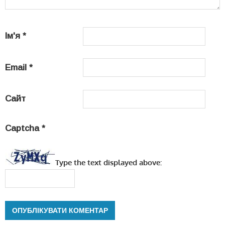
Ім'я
*
Email
*
Сайт
Captcha
*
Type the text displayed above: