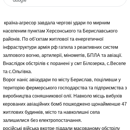
Google
країна-агресор завдала чергові удари по мирним
населеним пунктам Херсонського та Бериславського
районів. По об’єктам житлової та енергетичної
інфраструктури армія рф гатила з реактивних систем
залпового вогню, артилерії, мінометів, БПЛА та авіації.
Внаслідок обстрілів є поранені у смт Білозерка, с.Веселе
та с.Ольгівка.
Ворог наніс авіаудари по місту Берислав, поціливши у
територію фермерського господарства та підприємства з
виробництва соняшникової олії. Навколо місць вибухів
керованих авіаційних бомб пошкоджено щонайменше 47
житлових будинків, місто та навколишні села
залишилися без електропостачання.
російські війська вкотре піддали масованому обстрілу