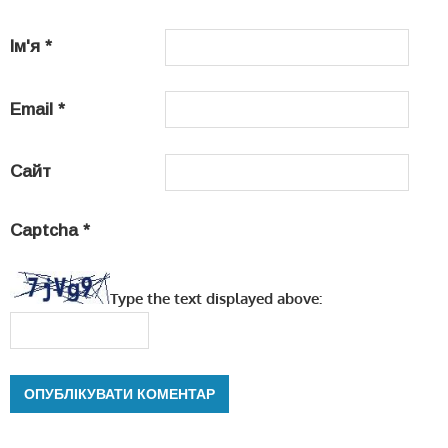
Ім'я
*
Email
*
Сайт
Captcha
*
Type the text displayed above: