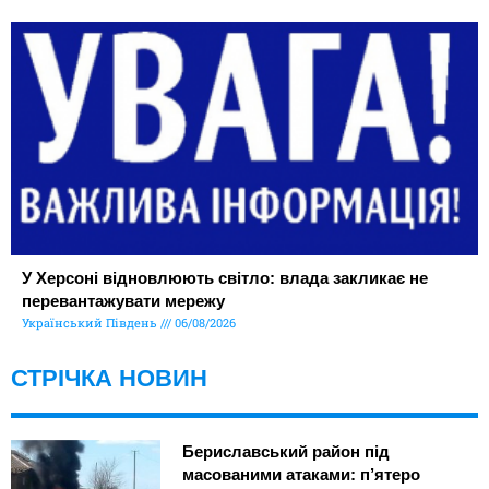
У Херсоні відновлюють світло: влада закликає не
перевантажувати мережу
Український Південь
06/08/2026
СТРІЧКА НОВИН
Бериславський район під
масованими атаками: п’ятеро